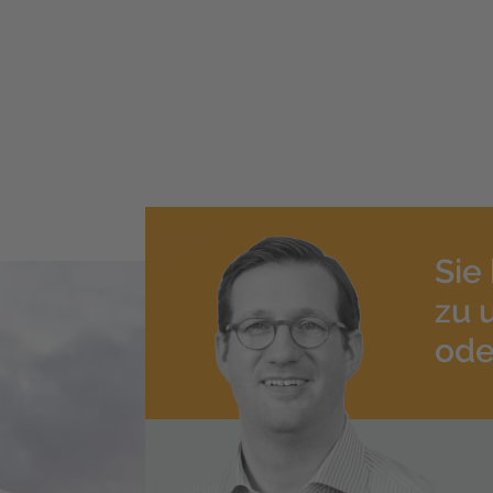
Sie
zu 
ode