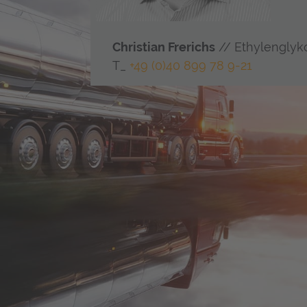
Christian Frerichs
// Ethylenglyko
T_
+49 (0)40 899 78 9-21