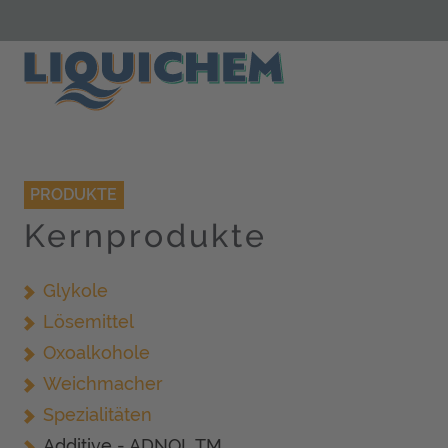
PRODUKTE
Kernprodukte
Navigation überspringen
Glykole
Lösemittel
Oxoal­kohole
Weichmacher
Spezialitäten
Additive - ADNOL TM